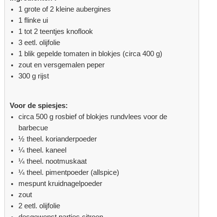
1 grote of 2 kleine aubergines
1 flinke ui
1 tot 2 teentjes knoflook
3 eetl. olijfolie
1 blik gepelde tomaten in blokjes (circa 400 g)
zout en versgemalen peper
300 g rijst
Voor de spiesjes:
circa 500 g rosbief of blokjes rundvlees voor de
barbecue
½ theel. korianderpoeder
¼ theel. kaneel
¼ theel. nootmuskaat
¼ theel. pimentpoeder (allspice)
mespunt kruidnagelpoeder
zout
2 eetl. olijfolie
desgewenst partjes citroen