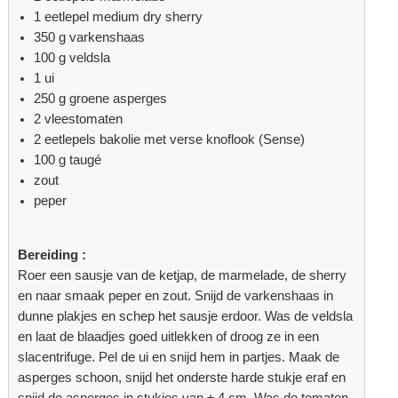
1 eetlepel medium dry sherry
350 g varkenshaas
100 g veldsla
1 ui
250 g groene asperges
2 vleestomaten
2 eetlepels bakolie met verse knoflook (Sense)
100 g taugé
zout
peper
Bereiding :
Roer een sausje van de ketjap, de marmelade, de sherry
en naar smaak peper en zout. Snijd de varkenshaas in
dunne plakjes en schep het sausje erdoor. Was de veldsla
en laat de blaadjes goed uitlekken of droog ze in een
slacentrifuge. Pel de ui en snijd hem in partjes. Maak de
asperges schoon, snijd het onderste harde stukje eraf en
snijd de asperges in stukjes van ± 4 cm. Was de tomaten