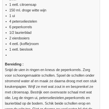
1 eetl. citroensap
150 ml. droge witte wijn
1 ui
4 peterseliestelen
6 peperkorrels
1/2 laurierblad
2 eierdooiers
4 eetl. (koffie)room
1 eetl. bieslook
Bereiding :
Snijd de uien in ringen en kneus de peperkorrels. Zorg
voor schoongemaakte schollen. Spoel de schollen onder
stromend water af en maak ze daarna droog met een stuk
keukenpapier. Wrijf ze met wat zout in en besprenkel ze
met citroensap. Bestrijk een ovenvaste schaal met wat
olie. Leg de ringen ui, peterseliestelen,peperkorrels en
laurierblad op de bodem. Schik beide schollen erop en
voeg de wijn toe. Giet er daarna zo veel water bij dat de