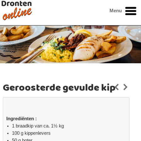
Menu
Geroosterde gevulde kip
Ingrediënten :
1 braadkip van ca. 1½ kg
100 g kippenlevers
50 g boter