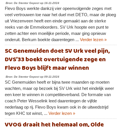
Bron: De Stentor Gepost op 16-11-2024
Flevo Boys werkte dankzij vier opeenvolgende zeges met
veel vertrouwen toe naar het duel met DETO, maar de ploeg
uit Vriezenveen heeft een einde gemaakt aan de sterke
reeks van de Emmeloorders. SV Urk hoopte een punt te
zetten achter een moeilijke periode, maar ging opnieuw
onderuit. Berkum boekte daarentegen ...
Verder lezen »
SC Genemuiden doet SV Urk veel pijn,
DVS’33 boekt overtuigende zege en
Flevo Boys blijft maar winnen
Bron: De Stentor Gepost op 09-11-2024
SC Genemuiden heeft er bijna twee maanden op moeten
wachten, maar op bezoek bij SV Urk wist het eindelijk weer
een keer te winnen in competitieverband. De formatie van
coach Peter Wesselink leed daarentegen de vijfde
nederlaag op rij. Flevo Boys kwam ook in de uitwedstrijd
tegen KHC tot winst, ...
Verder lezen »
VVOG draait het helemaal om, Olde