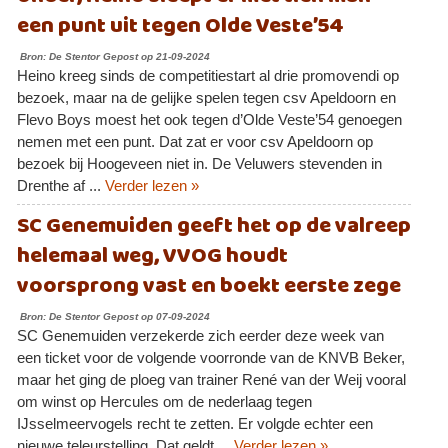
een punt uit tegen Olde Veste’54
Bron: De Stentor Gepost op 21-09-2024
Heino kreeg sinds de competitiestart al drie promovendi op
bezoek, maar na de gelijke spelen tegen csv Apeldoorn en
Flevo Boys moest het ook tegen d’Olde Veste’54 genoegen
nemen met een punt. Dat zat er voor csv Apeldoorn op
bezoek bij Hoogeveen niet in. De Veluwers stevenden in
Drenthe af ...
Verder lezen »
SC Genemuiden geeft het op de valreep
helemaal weg, VVOG houdt
voorsprong vast en boekt eerste zege
Bron: De Stentor Gepost op 07-09-2024
SC Genemuiden verzekerde zich eerder deze week van
een ticket voor de volgende voorronde van de KNVB Beker,
maar het ging de ploeg van trainer René van der Weij vooral
om winst op Hercules om de nederlaag tegen
IJsselmeervogels recht te zetten. Er volgde echter een
nieuwe teleurstelling. Dat geldt ...
Verder lezen »