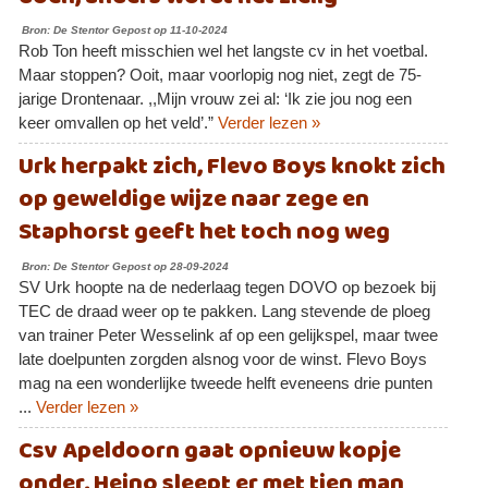
Bron: De Stentor Gepost op 11-10-2024
Rob Ton heeft misschien wel het langste cv in het voetbal.
Maar stoppen? Ooit, maar voorlopig nog niet, zegt de 75-
jarige Drontenaar. ,,Mijn vrouw zei al: ‘Ik zie jou nog een
keer omvallen op het veld’.”
Verder lezen »
Urk herpakt zich, Flevo Boys knokt zich
op geweldige wijze naar zege en
Staphorst geeft het toch nog weg
Bron: De Stentor Gepost op 28-09-2024
SV Urk hoopte na de nederlaag tegen DOVO op bezoek bij
TEC de draad weer op te pakken. Lang stevende de ploeg
van trainer Peter Wesselink af op een gelijkspel, maar twee
late doelpunten zorgden alsnog voor de winst. Flevo Boys
mag na een wonderlijke tweede helft eveneens drie punten
...
Verder lezen »
Csv Apeldoorn gaat opnieuw kopje
onder, Heino sleept er met tien man