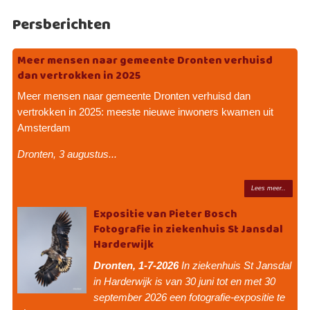
Persberichten
Meer mensen naar gemeente Dronten verhuisd
dan vertrokken in 2025
Meer mensen naar gemeente Dronten verhuisd dan
vertrokken in 2025: meeste nieuwe inwoners kwamen uit
Amsterdam
Dronten, 3 augustus...
Lees meer..
Expositie van Pieter Bosch
Fotografie in ziekenhuis St Jansdal
Harderwijk
Dronten, 1-7-2026
In ziekenhuis St Jansdal
in Harderwijk is van 30 juni tot en met 30
september 2026 een fotografie-expositie te