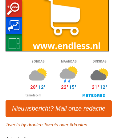
Nieuwsbericht? Mail onze redactie
Tweets by dronten
Tweets over #dronten