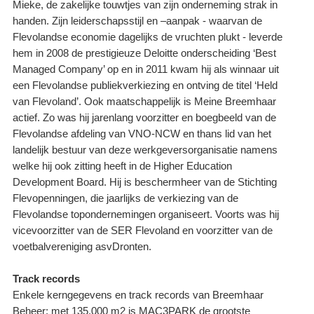
Mieke, de zakelijke touwtjes van zijn onderneming strak in
handen. Zijn leiderschapsstijl en –aanpak - waarvan de
Flevolandse economie dagelijks de vruchten plukt - leverde
hem in 2008 de prestigieuze Deloitte onderscheiding ‘Best
Managed Company’ op en in 2011 kwam hij als winnaar uit
een Flevolandse publiekverkiezing en ontving de titel ‘Held
van Flevoland’. Ook maatschappelijk is Meine Breemhaar
actief. Zo was hij jarenlang voorzitter en boegbeeld van de
Flevolandse afdeling van VNO-NCW en thans lid van het
landelijk bestuur van deze werkgeversorganisatie namens
welke hij ook zitting heeft in de Higher Education
Development Board. Hij is beschermheer van de Stichting
Flevopenningen, die jaarlijks de verkiezing van de
Flevolandse topondernemingen organiseert. Voorts was hij
vicevoorzitter van de SER Flevoland en voorzitter van de
voetbalvereniging asvDronten.
Track records
Enkele kerngegevens en track records van Breemhaar
Beheer: met 135.000 m2 is MAC3PARK de grootste