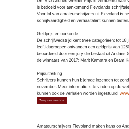
De IVIO Andries Greiner Prijs is vernoemd naar vo
is bedoeld voor aankomend Flevolands schrijftalent
Voor tal van amateurschrijvers uit Flevoland is he
schrijfvaardigheid en verhaaltalent kunnen testen
Geldprijs en oorkonde
De schrijfwedstrijd kent twee categorieën: tot 18 
leeftijdsgroepen ontvangen een geldprijs van 12
beoordeeld door een jury die bestaat uit Andries
de winnaars van 2017: Marit Kamstra en Bram 
Prijsuitreiking
Schrijvers kunnen hun bijdrage inzenden tot zonda
november. Meer informatie is te vinden op de web
kunnen ook de verhalen worden ingestuurd:
www.i
Terug naar overzicht
Amateurschrijvers Flevoland maken kans op Andr