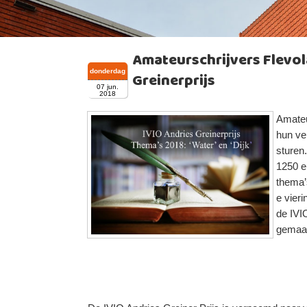
Amateurschrijvers Flevo
donderdag
Greinerprijs
07 jun.
2018
Amateu
hun ver
sturen
1250 e
thema’s
e vieri
de IVI
gemaa