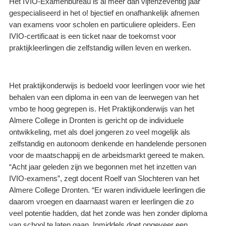
Het IVIO-Examenbureau is al meer dan vijfenzeventig jaar
gespecialiseerd in het o! bjectief en onafhankelijk afnemen
van examens voor scholen en particuliere opleiders. Een
IVIO-certificaat is een ticket naar de toekomst voor
praktijkleerlingen die zelfstandig willen leven en werken.
Het praktijkonderwijs is bedoeld voor leerlingen voor wie het
behalen van een diploma in een van de leerwegen van het
vmbo te hoog gegrepen is. Het Praktijkonderwijs van het
Almere College in Dronten is gericht op de individuele
ontwikkeling, met als doel jongeren zo veel mogelijk als
zelfstandig en autonoom denkende en handelende personen
voor de maatschappij en de arbeidsmarkt gereed te maken.
“Acht jaar geleden zijn we begonnen met het inzetten van
IVIO-examens”, zegt docent Roelf van Slochteren van het
Almere College Dronten. “Er waren individuele leerlingen die
daarom vroegen en daarnaast waren er leerlingen die zo
veel potentie hadden, dat het zonde was hen zonder diploma
van school te laten gaan. Inmiddels doet ongeveer een