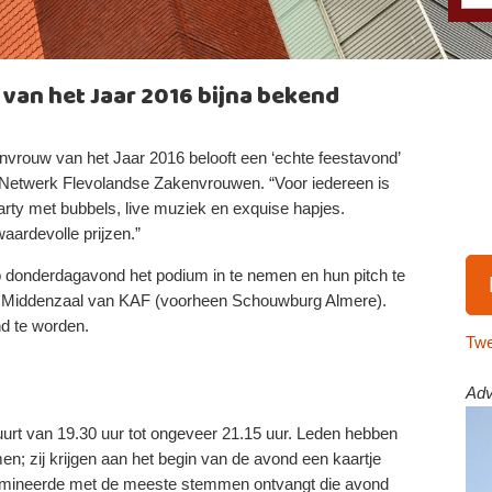
an het Jaar 2016 bijna bekend
rouw van het Jaar 2016 belooft een ‘echte feestavond’
 Netwerk Flevolandse Zakenvrouwen. “Voor iedereen is
rty met bubbels, live muziek en exquise hapjes.
aardevolle prijzen.”
 donderdagavond het podium in te nemen en hun pitch te
e Middenzaal van KAF (voorheen Schouwburg Almere).
d te worden.
Twe
Adv
uurt van 19.30 uur tot ongeveer 21.15 uur. Leden hebben
; zij krijgen aan het begin van de avond een kaartje
omineerde met de meeste stemmen ontvangt die avond