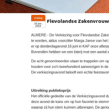
vrijdag
Flevolandse Zakenvrouw v
10 jun.
2016
ALMERE - De Verkiezing voor Flevolandse Zakenv
te worden, aldus voorzitter Marga Janse van het
er op donderdagavond 16 juni in KAF onze afterpa
Bovendien hebben we een loterij met een aantal w
De acht genomineerden staan te trappelen om op
houden voor zo’n tweehonderd aanwezigen in d
De verkiezingsavond belooft een echte feestavon
Uitreiking publieksprijs
Het officiële gedeelte van de Verkiezingsavond d
deze avond de kans om op hun favoriet te stemmen
waarop zij hun stem kunnen uitbrengen. De gen